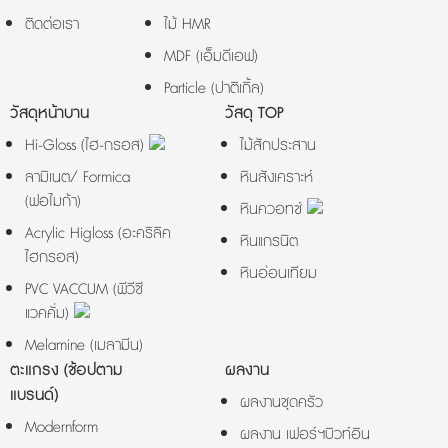
ติดต่อเรา
ไม้ HMR
MDF (เอ็มดีเอฟ)
Particle (ปาติเกิ้ล)
วัสดุหน้าบาน
วัสดุ TOP
Hi-Gloss (ไฮ-กรอส)
ไม้สักประสาน
ลามิเนต/ Formica
หินสังเคราะห์
(ฟอไมก้า)
หินควอทซ์
Acrylic Higloss (อะคริลิค
หินแกรนิต
ไฮกรอส)
หินอ่อนเทียม
PVC VACCUM (พีวีซี
แวคคั่ม)
Melamine (เมลามีน)
ตะแกรง (ช้อปตาม
ผลงาน
แบรนด์)
ผลงานชุดครัว
Modernform
ผลงาน เฟอร์ฯบิวท์อิน