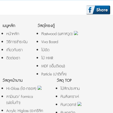
เมนูหลัก
วัสดุโครงตู้
หน้าหลัก
Plastwood (พลาสวูด)
วิธีการชำระเงิน
Viva Board
เกี่ยวกับเรา
ไม้อัด
ติดต่อเรา
ไม้ HMR
MDF (เอ็มดีเอฟ)
Particle (ปาติเกิ้ล)
วัสดุหน้าบาน
วัสดุ TOP
Hi-Gloss (ไฮ-กรอส)
ไม้สักประสาน
ลามิเนต/ Formica
หินสังเคราะห์
(ฟอไมก้า)
หินควอทซ์
Acrylic Higloss (อะคริลิค
หินแกรนิต