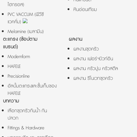
ไฮกรอส)
หินอ่อนเทียม
PVC VACCUM (พีวีซี
แวคคั่ม)
Melamine (เมลามีน)
ตะแกรง (ช้อปตาม
ผลงาน
แบรนด์)
ผลงานชุดครัว
Modernform
ผลงาน เฟอร์ฯบิวท์อิน
HAFELE
ผลงาน ครัวปูน ครัวสตีล
Precisionline
ผลงาน รีโนเวทชุดครัว
อัลบั้มตะแกรงและชั้นเก็บของ
HAFELE
บทความ
เลือกชุดครัวกันน้ำ กัน
ปลวก
Fittings & Hardware