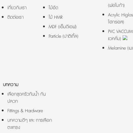
(ฟอไมก้า)
เกี่ยวกับเรา
ไม้อัด
Acrylic Higlos
ติดต่อเรา
ไม้ HMR
ไฮกรอส)
MDF (เอ็มดีเอฟ)
PVC VACCUM (
Particle (ปาติเกิ้ล)
แวคคั่ม)
Melamine (เม
บทความ
เลือกชุดครัวกันน้ำ กัน
ปลวก
Fittings & Hardware
บทความดีๆ และ การเลือก
ตะแกรง