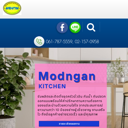
061-787-5559, 02-157-0958