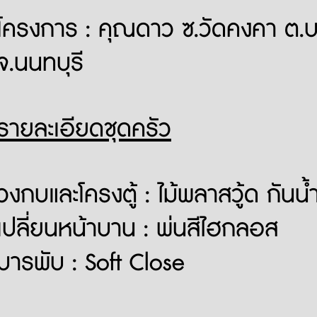
โครงการ : คุณดาว ซ.วัดคงคา ต.
จ.นนทบุรี
รายละเอียดชุดครัว
วงกบและโครงตู้ : ไม้พลาสวู้ด กันน
เปลี่ยนหน้าบาน : พ่นสีไฮกลอส
บารพับ : Soft Close