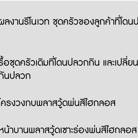
ผลงานรีโนเวท ชุดครัวของลูกค้าที่โดน
รื้อชุดครัวเดิมที่โดนปลวกกิน และเปลี่ยน
กันปลวก
โครงวงกบพลาสวู้ดพ่นสีไฮกลอส
หน้าบานพลาสวู้ดเซาะร่องพ่นสีไฮกลอส